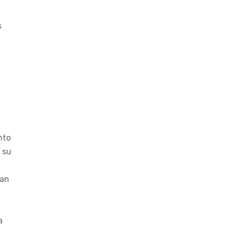
s
y
nto
 su
tan
a