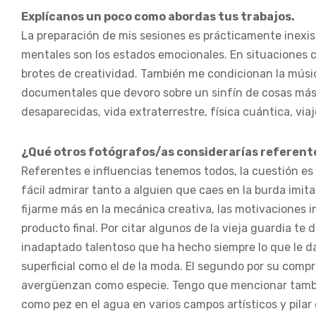
Explícanos un poco como abordas tus trabajos.
La preparación de mis sesiones es prácticamente inexi
mentales son los estados emocionales. En situaciones c
brotes de creatividad. También me condicionan la música
documentales que devoro sobre un sinfín de cosas más 
desaparecidas, vida extraterrestre, física cuántica, via
¿Qué otros fotógrafos/as considerarías referente
Referentes e influencias tenemos todos, la cuestión es
fácil admirar tanto a alguien que caes en la burda imit
fijarme más en la mecánica creativa, las motivaciones in
producto final. Por citar algunos de la vieja guardia te d
inadaptado talentoso que ha hecho siempre lo que le d
superficial como el de la moda. El segundo por su comp
avergüenzan como especie. Tengo que mencionar tambié
como pez en el agua en varios campos artísticos y pila