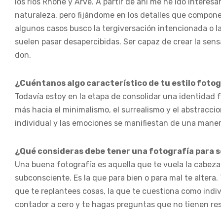
los ríos Rhone y Arve. A partir de ahí me he ido intere
naturaleza, pero fijándome en los detalles que componen
algunos casos busco la tergiversación intencionada o la
suelen pasar desapercibidas. Ser capaz de crear la sen
don.
¿Cuéntanos algo característico de tu estilo fotog
Todavía estoy en la etapa de consolidar una identidad 
más hacia el minimalismo, el surrealismo y el abstracc
individual y las emociones se manifiestan de una maner
¿Qué consideras debe tener una fotografía para 
Una buena fotografía es aquella que te vuela la cabeza
subconsciente. Es la que para bien o para mal te altera. 
que te replantees cosas, la que te cuestiona como indi
contador a cero y te hagas preguntas que no tienen re