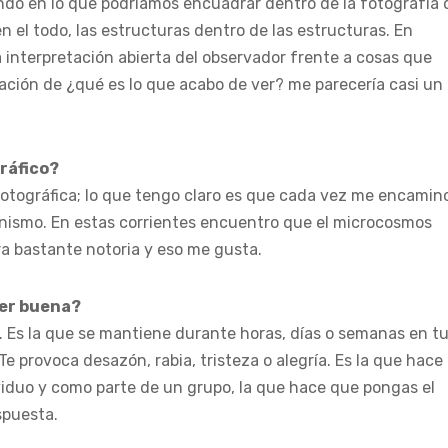
sando en lo que podríamos encuadrar dentro de la fotografía 
 el todo, las estructuras dentro de las estructuras. En
 interpretación abierta del observador frente a cosas que
sación de ¿qué es lo que acabo de ver? me parecería casi un
ráfico?
fotográfica; lo que tengo claro es que cada vez me encamin
ionismo. En estas corrientes encuentro que el microcosmos
a bastante notoria y eso me gusta.
ser buena?
. Es la que se mantiene durante horas, días o semanas en t
Te provoca desazón, rabia, tristeza o alegría. Es la que hace
viduo y como parte de un grupo, la que hace que pongas el
spuesta.