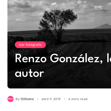
Ser fotógrafo
Renzo González, l
autor
By
120lomo
abril 9, 2019
6 mins read