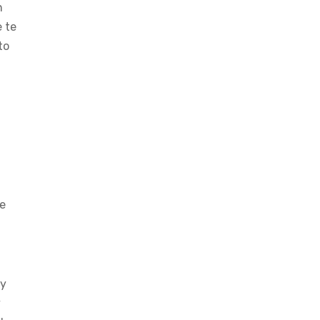
n
e te
to
e
 y
y