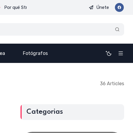
Únete
Stranger Things ha devuelto la obsesión por lo retro
Kodachrom
nea
Fotógrafos
36 Articles
Categorias