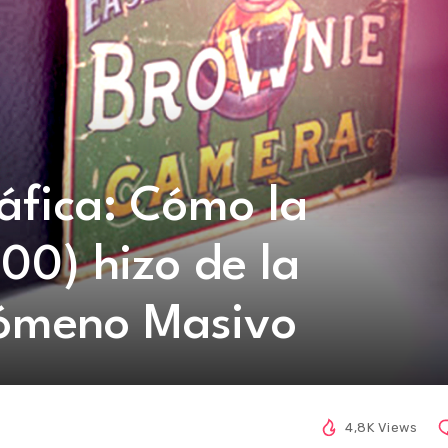
áfica: Cómo la
00) hizo de la
nómeno Masivo
4,8K Views