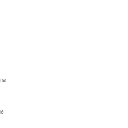
les
ió