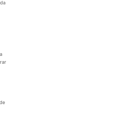
ada
La
rar
 de